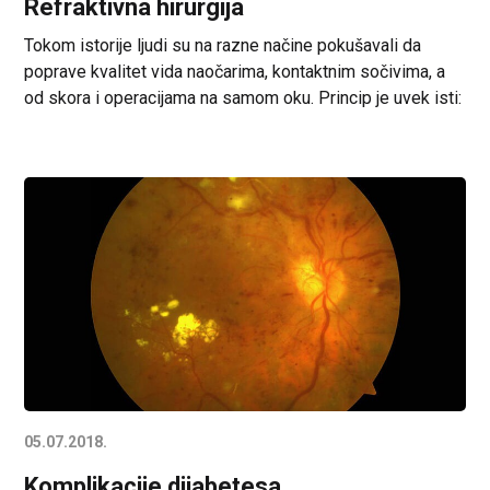
Refraktivna hirurgija
Tokom istorije ljudi su na razne načine pokušavali da
poprave kvalitet vida naočarima, kontaktnim sočivima, a
od skora i operacijama na samom oku. Princip je uvek isti:
da se dodatnim sočivom promeni dioptrijska moć oka
(dodavanjem ispred ili ugradnjom u samo oko), ili da se
modifikuje jedan od refraktivnih elemenata oka (rožnjača
ili sočivo). Modifikacija […]
05.07.2018.
Komplikacije dijabetesa