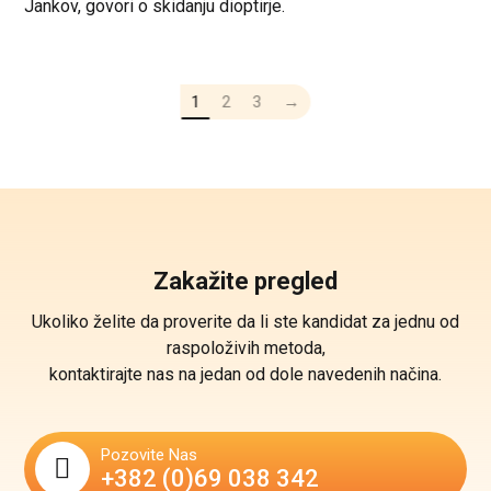
Jankov, govori o skidanju dioptirje.
1
2
3
→
Zakažite pregled
Ukoliko želite da proverite da li ste kandidat za jednu od
raspoloživih metoda,
kontaktirajte nas na jedan od dole navedenih načina.
Pozovite Nas
+382 (0)69 038 342