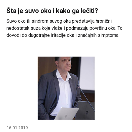
Šta je suvo oko i kako ga lečiti?
Suvo oko ili sindrom suvog oka predstavlja hronični
nedostatak suza koje vlaže i podmazuju površinu oka. To
dovodi do dugotrajne iritacije oka i značajnih simptoma
koji utiču na svakodnevni život. Ljudi sa suvim očima ili
nemaju dovoljnu kolicinu suza ili su suze koje imaju loseg
kvaliteta, uzrokujuci time da se oči suše prebrzo. Time
prednji […]
16.01.2019.