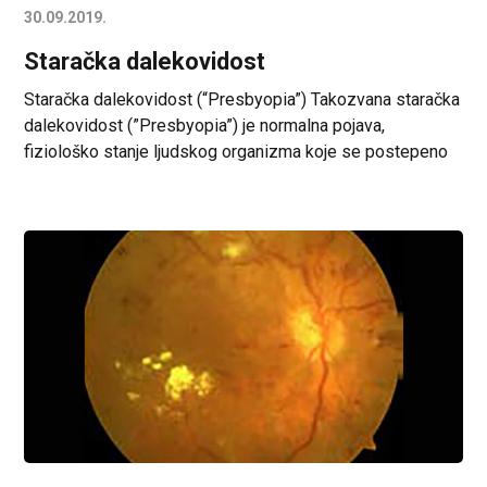
30.09.2019.
Staračka dalekovidost
Staračka dalekovidost (“Presbyopia”) Takozvana staračka
dalekovidost (”Presbyopia”) je normalna pojava,
fiziološko stanje ljudskog organizma koje se postepeno
javlja posle 40. godine života kod osoba sa normalnim
vidom na daljinu. Presbiopija je stanje povezano sa
starenjem oka koje se manifestuje pogoršanjem
sposobnosti oka da jasno fokusira pri radu ili čitanju na
blizinu. Poput svih ostalih mišića […]