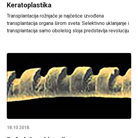
Keratoplastika
Transplantacija rožnjače je najčešce izvođena
transplantacija organa širom sveta. Selektivno uklanjanje i
transplantacija samo obolelog sloja predstavlja revoluciju
u hirurgiji rožnjače. Cilj Keratoplastike U manjem broju
slučajeva, prvenstveni cilj transplatacije rožnjace je da se
sačuva celina očne jabučice ako je ona ugrožena
propadanjem tkiva (ulkusom) usled infekcije bakterijama,
glivicama, virusom herpesa ili, ređe, amebom. Ulceracija
[…]
18.10.2018.