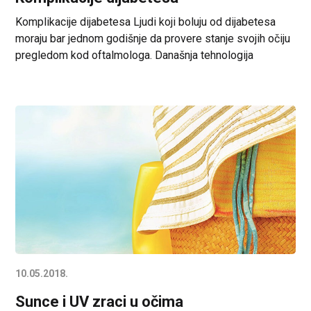
Komplikacije dijabetesa Ljudi koji boluju od dijabetesa
moraju bar jednom godišnje da provere stanje svojih očiju
pregledom kod oftalmologa. Današnja tehnologija
omogućava detaljan uvid u promene na očnom dnu, na
kome se najčešće javljaju komplikacije u vezi sa
povećanom koncentracijom šećera u krvi. O savremenim
metodama i intervencijama koje omogućavaju da oboleli
od dijabetesa na […]
10.05.2018.
Sunce i UV zraci u očima