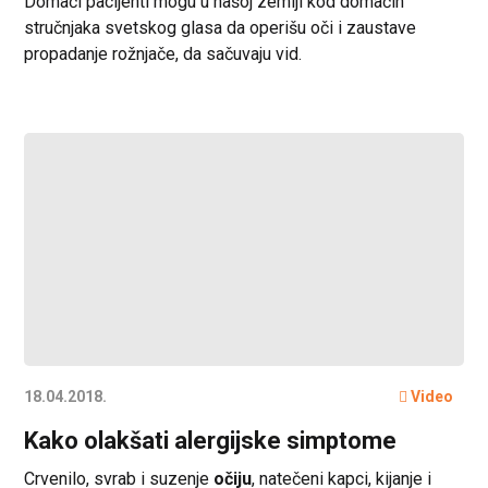
Domaći pacijenti mogu u našoj zemlji kod domaćih
stručnjaka svetskog glasa da operišu oči i zaustave
propadanje rožnjače, da sačuvaju vid.
18.04.2018.
Video
Kako olakšati alergijske simptome
Crvenilo, svrab i suzenje
očiju
, natečeni kapci, kijanje i