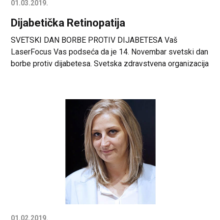
01.03.2019.
Dijabetička Retinopatija
SVETSKI DAN BORBE PROTIV DIJABETESA Vaš
LaserFocus Vas podseća da je 14. Novembar svetski dan
borbe protiv dijabetesa. Svetska zdravstvena organizacija
izabrala je ovaj datum, kako bi se obeležio rodjendan
Frederika Bantinga koji je 1922 godine, zajedno sa Čarls
Bestom otkrio insulin, i time spasio živote milonima ljudi
širom sveta. Svetska zdravstvena organizacija procenjuje
da […]
01.02.2019.