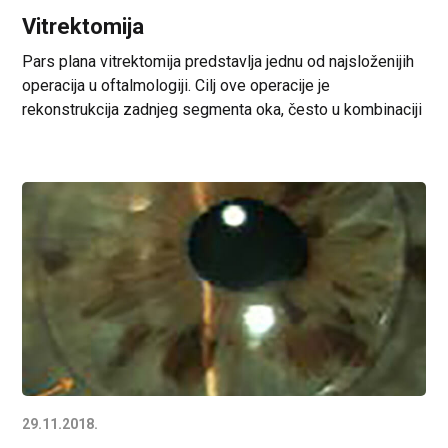
Vitrektomija
Pars plana vitrektomija predstavlja jednu od najsloženijih
operacija u oftalmologiji. Cilj ove operacije je
rekonstrukcija zadnjeg segmenta oka, često u kombinaciji
sa operacijom katarakte. Komplikovane Ablacije Retine
Klasična operacija ablacije retine, scleral buckling, je
indikovana u većini slučajeva ablacija retine, ali ipak
postoje slučajevi kada je indikovana primarna vitrektomija:
multiple rupture u više od dva […]
29.11.2018.