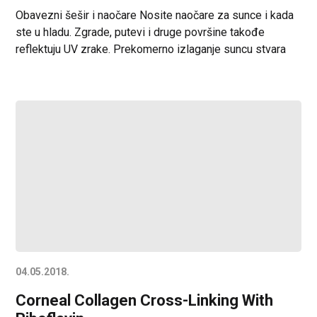
Obavezni šešir i naočare Nosite naočare za sunce i kada
ste u hladu. Zgrade, putevi i druge površine takođe
reflektuju UV zrake. Prekomerno izlaganje suncu stvara
probleme sa vidom. Počinju sunčani i topli dani. Od
preteranog sunčevog zračenja štitite oči na odmoru, ali i
tokom ostalih letnjih dana. Treba ih čuvati i od letnjih
infekcija, […]
04.05.2018.
Corneal Collagen Cross-Linking With