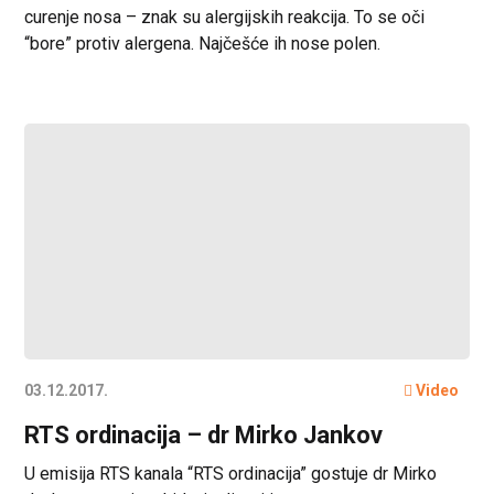
curenje nosa – znak su alergijskih reakcija. To se oči
“bore” protiv alergena. Najčešće ih nose polen.
03.12.2017.
Video
RTS ordinacija – dr Mirko Jankov
U emisija RTS kanala “RTS ordinacija” gostuje dr Mirko