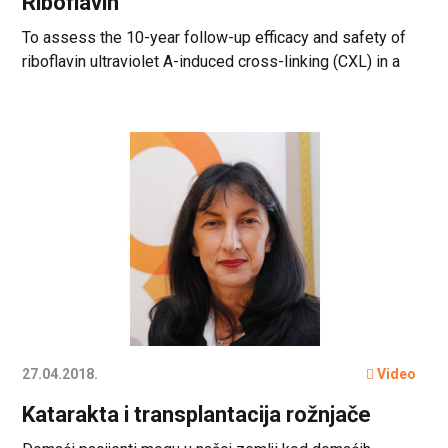
Riboflavin
To assess the 10-year follow-up efficacy and safety of
riboflavin ultraviolet A-induced cross-linking (CXL) in a
population of pediatric patients aged 18 years and
younger with progressive keratoconus (KC).
27.04.2018.
Video
Katarakta i transplantacija rožnjače