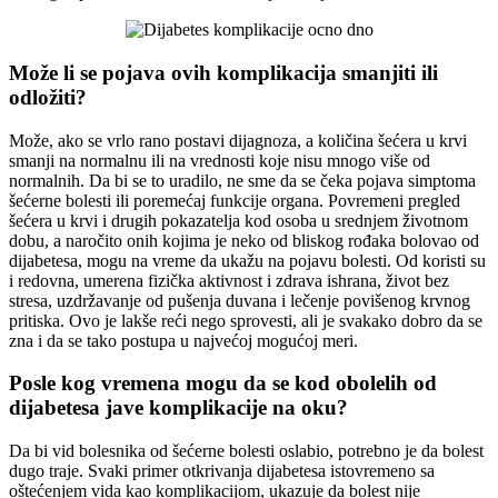
Može li se pojava ovih komplikacija smanjiti ili
odložiti?
Može, ako se vrlo rano postavi dijagnoza, a količina šećera u krvi
smanji na normalnu ili na vrednosti koje nisu mnogo više od
normalnih. Da bi se to uradilo, ne sme da se čeka pojava simptoma
šećerne bolesti ili poremećaj funkcije organa. Povremeni pregled
šećera u krvi i drugih pokazatelja kod osoba u srednjem životnom
dobu, a naročito onih kojima je neko od bliskog rođaka bolovao od
dijabetesa, mogu na vreme da ukažu na pojavu bolesti. Od koristi su
i redovna, umerena fizička aktivnost i zdrava ishrana, život bez
stresa, uzdržavanje od pušenja duvana i lečenje povišenog krvnog
pritiska. Ovo je lakše reći nego sprovesti, ali je svakako dobro da se
zna i da se tako postupa u najvećoj mogućoj meri.
Posle kog vremena mogu da se kod obolelih od
dijabetesa jave komplikacije na oku?
Da bi vid bolesnika od šećerne bolesti oslabio, potrebno je da bolest
dugo traje. Svaki primer otkrivanja dijabetesa istovremeno sa
oštećenjem vida kao komplikacijom, ukazuje da bolest nije