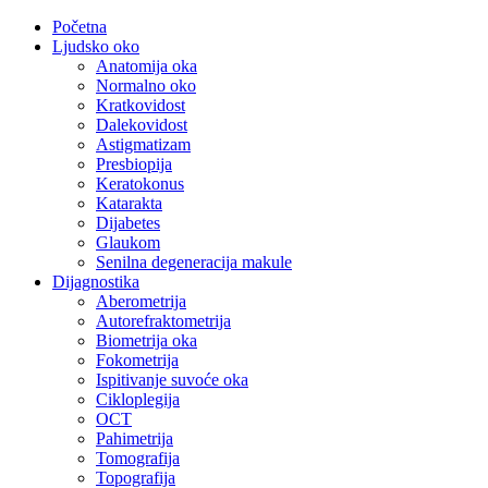
Početna
Ljudsko oko
Anatomija oka
Normalno oko
Kratkovidost
Dalekovidost
Astigmatizam
Presbiopija
Keratokonus
Katarakta
Dijabetes
Glaukom
Senilna degeneracija makule
Dijagnostika
Aberometrija
Autorefraktometrija
Biometrija oka
Fokometrija
Ispitivanje suvoće oka
Cikloplegija
OCT
Pahimetrija
Tomografija
Topografija