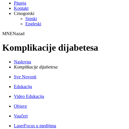
Pitanja
Kontakt
Crnogorski
Srpski
Engleski
MNE
Nazad
Komplikacije dijabetesa
Naslovna
Komplikacije dijabetesa
Sve Novosti
Edukacija
Video Edukacija
Objave
Vaučeri
LaserFocus u medijima