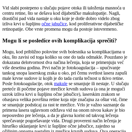
Vid slabi postepeno u slučaju pojave otoka ili taloženja masnoća u
centru retine, što se dešava kod dijabetičke makulopatije. Nagli,
drastični pad vida nastaje u oku koje je dotle dobro videlo zbog
izliva krvi u šupljinu
očne jabučice
, kod proliferativne dijabetičke
retinopatije. Obe vrste promena mogu da postoje istovremeno.
Mogu li se posledice ovih komplikacija sprečiti?
Mogu, kod približno polovine svih bolesnika sa komplikacijama u
oku, što zavisi od toga koliko su one do tada odmakle. Pouzdano je
dokazana delotvornost dva načina lečenja, koja se primenjuju već
više desetina godina. Prvi način je fotokoagulacija – upućivanje
tankog snopa laserskog zraka u oko, pri čemu svetlost lasera zapuši
male krvne sudove iz kojih je do tada curila tečnost u tkivo retine.
Posle fotokoagulacije, otok
makule
se smanjuje ili nestaje. U slučaju
preteće ili početne pojave mrežice krvnih sudova (a ona je mogući
uzrok izliva krvi u šupljinu očne jabučice), laserskim zrakom se
obasjava velika površina retine koja nije značajna za oštar vid, čime
se smanjuje podsticaj za rast te mrežice. Vrlo je važno saznanje da
primena lasera uglavnom održava vid na onom nivou kakav je bio
neposredno pre lečenja, a da je glavna korist od takvog lečenja
sprečavanje pogoršavanje vida. Drugi provereni način lečenja je
hirurško uklanjanje krvi iz šupljine očne jabučice, zajedno sa
ožiljnim opnama nastalim iz mrežice krvnih sudova. Ova operacija