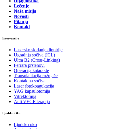
Dijagnostika
Lečenje
Naša misija
Novosti
Pitanja
Kontakt
Intervencije
Lasersko skidanje dioptrije
Ugradnja sočiva (ICL)
Ultra B2 (Cross-Linking)
Ferrara prstenovi
Operacija katarakte
Transplantacija rožnjače
Kontaktna sočiva
Laser fotokoagukacija
YAG kapsulotomija
Vitrektomija
Anti VEGF terapija
Ljudsko Oko
Ljudsko oko