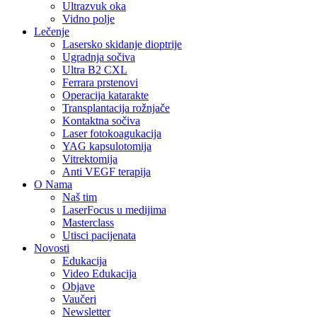
Ultrazvuk oka
Vidno polje
Lečenje
Lasersko skidanje dioptrije
Ugradnja sočiva
Ultra B2 CXL
Ferrara prstenovi
Operacija katarakte
Transplantacija rožnjače
Kontaktna sočiva
Laser fotokoagukacija
YAG kapsulotomija
Vitrektomija
Anti VEGF terapija
O Nama
Naš tim
LaserFocus u medijima
Masterclass
Utisci pacijenata
Novosti
Edukacija
Video Edukacija
Objave
Vaučeri
Newsletter