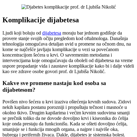
Komplikacije dijabetesa
Ljudi koji boluju od
dijabetesa
moraju bar jednom godišnje da
provere stanje svojih očiju pregledom kod oftalmologa. Današnja
tehnologija omogućava detaljan uvid u promene na očnom dnu, na
kome se najčešće javljaju komplikacije u vezi sa povećanom
koncentracijom šećera u krvi. O savremenim metodama i
intervencijama koje omogućavaju da oboleli od dijabetesa na vreme
uspore propadanje vida i zaustave komplikacije kako bi i dalje videli
kao sve zdrave osobe govori prof. dr Ljubiša Nikolić.
Kakve sve promene nastaju kod osoba sa
dijabetesom?
Povišen nivo šećera u krvi izaziva oštećenja krvnih sudova. Zidovi
nekih kapilara postanu porozniji i propuštaju tečnost i masnoće u
okolno tkivo. Drugim kapilarima i većim krvnim sudovima smanji
se prečnik toliko da ne dovode dovoljno krvi i kiseonika do ćelija
koje onda prestaju da funkcionišu. Kada se ošteti dovoljno ćelija,
smanjuje se i funkcija mnogih organa, a najpre i najviše oka,
bubrega i perifernih živaca. Dakle, dijabetes je sistemska bolest.