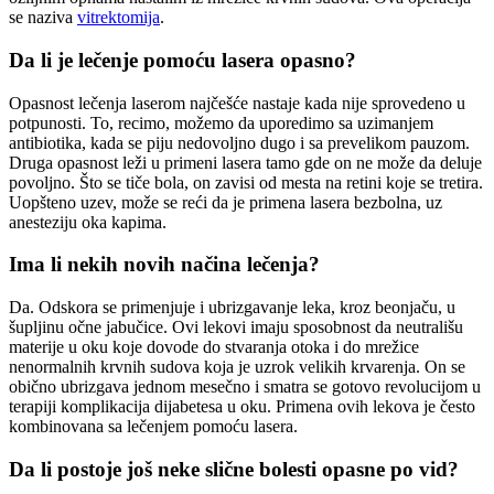
se naziva
vitrektomija
.
Da li je lečenje pomoću lasera opasno?
Opasnost lečenja laserom najčešće nastaje kada nije sprovedeno u
potpunosti. To, recimo, možemo da uporedimo sa uzimanjem
antibiotika, kada se piju nedovoljno dugo i sa prevelikom pauzom.
Druga opasnost leži u primeni lasera tamo gde on ne može da deluje
povoljno. Što se tiče bola, on zavisi od mesta na retini koje se tretira.
Uopšteno uzev, može se reći da je primena lasera bezbolna, uz
anesteziju oka kapima.
Ima li nekih novih načina lečenja?
Da. Odskora se primenjuje i ubrizgavanje leka, kroz beonjaču, u
šupljinu očne jabučice. Ovi lekovi imaju sposobnost da neutrališu
materije u oku koje dovode do stvaranja otoka i do mrežice
nenormalnih krvnih sudova koja je uzrok velikih krvarenja. On se
obično ubrizgava jednom mesečno i smatra se gotovo revolucijom u
terapiji komplikacija dijabetesa u oku. Primena ovih lekova je često
kombinovana sa lečenjem pomoću lasera.
Da li postoje još neke slične bolesti opasne po vid?