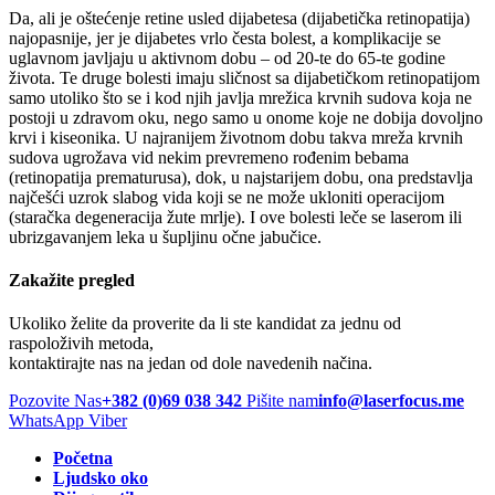
Da, ali je oštećenje retine usled dijabetesa (dijabetička retinopatija)
najopasnije, jer je dijabetes vrlo česta bolest, a komplikacije se
uglavnom javljaju u aktivnom dobu – od 20-te do 65-te godine
života. Te druge bolesti imaju sličnost sa dijabetičkom retinopatijom
samo utoliko što se i kod njih javlja mrežica krvnih sudova koja ne
postoji u zdravom oku, nego samo u onome koje ne dobija dovoljno
krvi i kiseonika. U najranijem životnom dobu takva mreža krvnih
sudova ugrožava vid nekim prevremeno rođenim bebama
(retinopatija prematurusa), dok, u najstarijem dobu, ona predstavlja
najčešći uzrok slabog vida koji se ne može ukloniti operacijom
(staračka degeneracija žute mrlje). I ove bolesti leče se laserom ili
ubrizgavanjem leka u šupljinu očne jabučice.
Zakažite pregled
Ukoliko želite da proverite da li ste kandidat za jednu od
raspoloživih metoda,
kontaktirajte nas na jedan od dole navedenih načina.
Pozovite Nas
+382 (0)69 038 342
Pišite nam
info@laserfocus.me
WhatsApp
Viber
Početna
Ljudsko oko