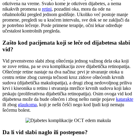
otkrivena na vreme. Svako kome je otkriven dijabetes, a nema
nikakvih promena u
retini
, pozadini oka, mora da ode na
oftalmološki pregled jednom godišnje. Ukoliko već postoje manje
promene, pregledi su u kraćem intervalu, sve dok se ne zaključi da
je potrebno lečenje. Posle primene terapije, očni lekar određuje
učestalost kontrolnih pregleda.
Zašto kod pacijenata koji se leče od dijabetesa slabi
vid?
Vid prvenstveno slabi zbog oštećenja jednog važnog dela oka koji
se zove retina, pa se ova komplikacija zove dijabetička retinopatija.
Oštećenje retine nastaje na dva načina: prvi je stvaranje otoka u
centru retine zbog curenja tečnosti kroz zidove oštećenih krvnih
sudova (dijabetička makulopatija), a drugi zbog nedovoljnog priliva
krvi i kiseonika u retinu i stvaranja mrežice krvnih sudova koji lako
prskaju (proliferativna dijabetička retinopatija). Osim ovoga vid kod
dijabetesa može da bude oštećen i zbog nešto ranije pojave
katarakte
ili zbog
glaukoma
, koji je nešti češći nego kod ljudi koji nemaju
šećernu bolest.
Da li vid slabi naglo ili postepeno?