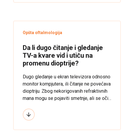
Opšta oftalmologija
Da li dugo čitanje i gledanje
TV-a kvare vid i utiču na
promenu dioptrije?
Dugo gledanje u ekran televizora odnosno
monitor kompjutera, ili čitanje ne povećava
dioptriju. Zbog nekorigovanih refraktivnih
mana mogu se pojaviti smetnje, ali se oči
ne „kvare“.