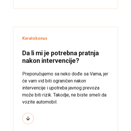
intervenciju. Stručnjak mora da ima
zvanično odobrene sertifikate o
položenom specijalnom treningu iz oblasti
refraktivne hirurgije.
Keratokonus
Da li mi je potrebna pratnja
nakon intervencije?
Preporučujemo sa neko dođe sa Vama, jer
će vam vid biti ograničen nakon
intervencije i upotreba javnog prevoza
može biti rizik. Takodje, ne biste smeli da
vozite automobil.