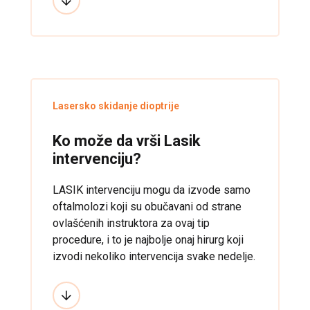
Lasersko skidanje dioptrije
Ko može da vrši Lasik
intervenciju?
LASIK intervenciju mogu da izvode samo
oftalmolozi koji su obučavani od strane
ovlašćenih instruktora za ovaj tip
procedure, i to je najbolje onaj hirurg koji
izvodi nekoliko intervencija svake nedelje.
To je zato što je LASIK procedura koja
najviše zavisi od sposobnosti i velikog
iskustva stručnjaka hirurga koji izvodi