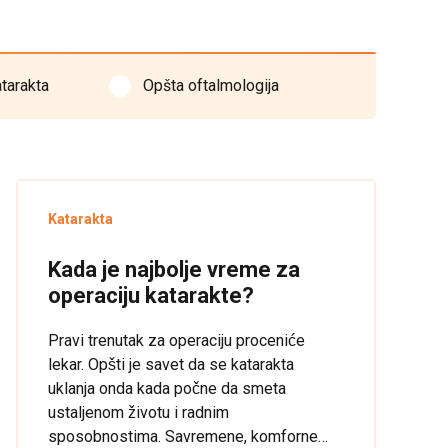
tarakta
Opšta oftalmologija
Katarakta
Kada je najbolje vreme za
operaciju katarakte?
Pravi trenutak za operaciju proceniće
lekar. Opšti je savet da se katarakta
uklanja onda kada počne da smeta
ustaljenom životu i radnim
sposobnostima. Savremene, komforne