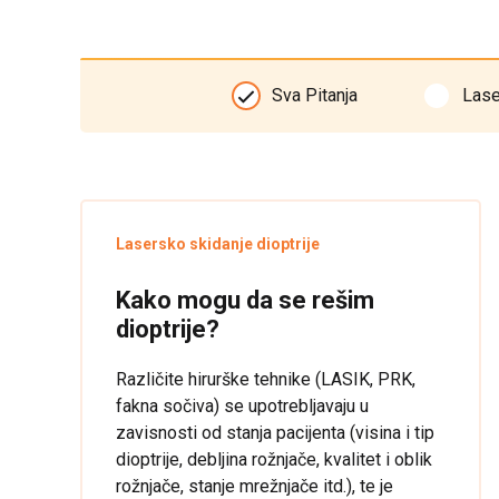
Sva Pitanja
Lase
Lasersko skidanje dioptrije
Kako mogu da se rešim
dioptrije?
Različite hirurške tehnike (LASIK, PRK,
fakna sočiva) se upotrebljavaju u
zavisnosti od stanja pacijenta (visina i tip
dioptrije, debljina rožnjače, kvalitet i oblik
rožnjače, stanje mrežnjače itd.), te je