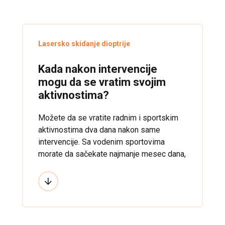
Lasersko skidanje dioptrije
Kada nakon intervencije
mogu da se vratim svojim
aktivnostima?
Možete da se vratite radnim i sportskim
aktivnostima dva dana nakon same
intervencije. Sa vodenim sportovima
morate da sačekate najmanje mesec dana,
a što se tiče kontaktnih sportova njih
morate da izbegavate najmanje 6 meseci.