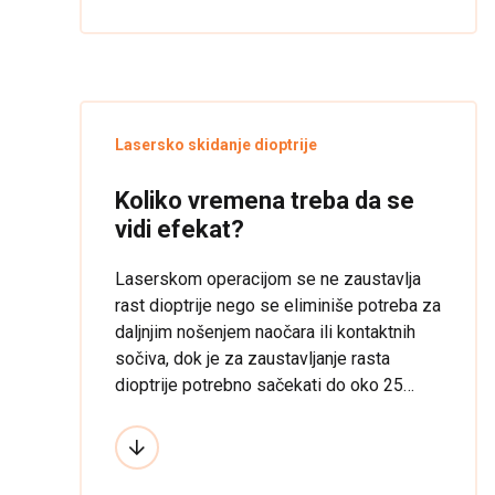
Lasersko skidanje dioptrije
Koliko vremena treba da se
vidi efekat?
Laserskom operacijom se ne zaustavlja
rast dioptrije nego se eliminiše potreba za
daljnjim nošenjem naočara ili kontaktnih
sočiva, dok je za zaustavljanje rasta
dioptrije potrebno sačekati do oko 25
godine života. Ukoliko je rast oka završen,
operisana dioptrija se najčešće nikad više
ne vraća.