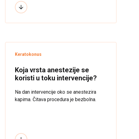
3-6 meseci posle intervencije i da se pri
tome rožnjača često delimično izravna,
može se desiti da tada budu potrebna
nova, slabija kontakna sočiva.
Keratokonus
Koja vrsta anestezije se
koristi u toku intervencije?
Na dan intervencije oko se anestezira
kapima. Čitava procedura je bezbolna.