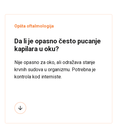
Saznajte više o LASIK operaciji na
geteyesmart.org
Opšta oftalmologija
Da li je opasno često pucanje
kapilara u oku?
Nije opasno za oko, ali odražava stanje
krvnih sudova u organizmu. Potrebna je
kontrola kod interniste.