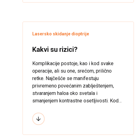
Lasersko skidanje dioptrije
Kakvi su rizici?
Komplikacije postoje, kao i kod svake
operacije, ali su one, srećom, prilično
retke. Najčešće se manifestuju
privremeno povećanim zablještenjem,
stvaranjem haloa oko svetala i
smanjenjem kontrastne osetljivosti. Kod
nekih pacijenata posle operacije može da
nastane osećaj suvog oka, što se efikasno
rešava privremenim uvođenjem terapije
veštačkih suza. Procenat uspešnosti
zavisi od preoperativnog stanja pacijenta.