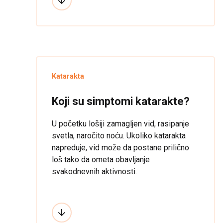
Katarakta
Koji su simptomi katarakte?
U početku lošiji zamagljen vid, rasipanje
svetla, naročito noću. Ukoliko katarakta
napreduje, vid može da postane prilično
loš tako da ometa obavljanje
svakodnevnih aktivnosti.