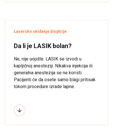
kapljičnu anesteziju, pa naši pacijenti
posle nekoliko sati sasvim korektno vide.
Lasersko skidanje dioptrije
Da li je LASIK bolan?
Ne, nije uopšte. LASIK se izvodi u
kapljičnoj anesteziji. Nikakva injekcija ili
generalna anestezija se ne koristi.
Pacijenti će da osete samo blagi pritisak
tokom procedure izrade lapne.
U stvari, većina pacijenata je potpuno
iznenađena koliko je ova procedura zaista
bezbolna.