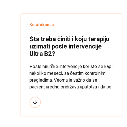
Keratokonus
Šta treba činiti i koju terapiju
uzimati posle intervencije
Ultra B2?
Posle hirurške intervencije koriste se kapi
nekoliko meseci, sa čestim kontrolnim
pregledima. Veoma je važno da se
pacijent uredno pridržava uputstva i da se
redovno ukapavaju kapi. Pacijent može
nastaviti da nosi kontaktna sočiva.