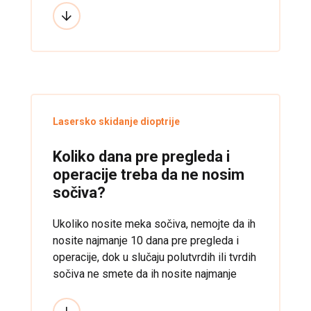
kod slučaja astigmatizma i kratkovidosti
(miopije) još uvek raste dioptrija. Takođe,
proces lečenja može da rezultira u mnogo
agresivnijem obliku nego kod odraslih, i to
može da dovede do pojave ožiljaka ili
regresije, pogotovo u slučaju PRK, LASEK-
a, ili epi-LASIK-a kod dece.
Lasersko skidanje dioptrije
Koliko dana pre pregleda i
operacije treba da ne nosim
sočiva?
Ukoliko nosite meka sočiva, nemojte da ih
nosite najmanje 10 dana pre pregleda i
operacije, dok u slučaju polutvrdih ili tvrdih
sočiva ne smete da ih nosite najmanje
mesec dana pre pregleda i operacije.