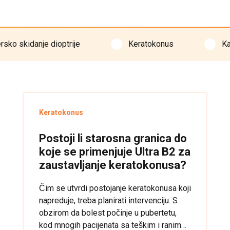
rsko skidanje dioptrije
Keratokonus
Ka
Keratokonus
Postoji li starosna granica do
koje se primenjuje Ultra B2 za
zaustavljanje keratokonusa?
Čim se utvrdi postojanje keratokonusa koji
napreduje, treba planirati intervenciju. S
obzirom da bolest počinje u pubertetu,
kod mnogih pacijenata sa teškim i ranim