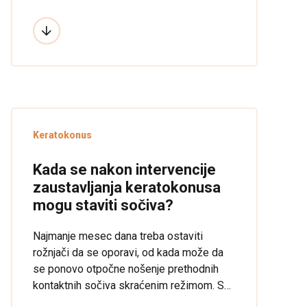
operacije ne podrazumevaju da katarakta
treba da “sazri” pa tek onda da se operiše.
Keratokonus
Kada se nakon intervencije
zaustavljanja keratokonusa
mogu staviti sočiva?
Najmanje mesec dana treba ostaviti
rožnjači da se oporavi, od kada može da
se ponovo otpočne nošenje prethodnih
kontaktnih sočiva skraćenim režimom. S
obzirom da se potpuni oporavak dešava