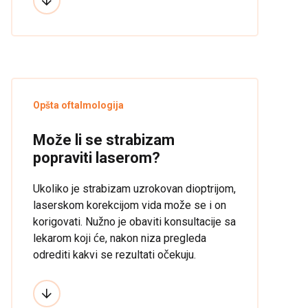
Opšta oftalmologija
Može li se strabizam
popraviti laserom?
Ukoliko je strabizam uzrokovan dioptrijom,
laserskom korekcijom vida može se i on
korigovati. Nužno je obaviti konsultacije sa
lekarom koji će, nakon niza pregleda
odrediti kakvi se rezultati očekuju.