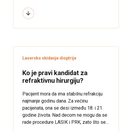
oblikom keratokonusa ovaj metod se
primenjuje vrlo rano. Što se gornje granice
tiče, najčešće se spontano zaustavlja
napredovanja keratokonusa u tridesetim
godinama života, tada se obično samo
budno prati stanje rožnjače, a intervencija
radi samo ukoliko se utvrdi da postoji
napredovanje bolesti.
Lasersko skidanje dioptrije
Ko je pravi kandidat za
refraktivnu hirurgiju?
Pacijent mora da ima stabilnu refrakciju
najmanje godinu dana. Za većinu
pacijenata, ona se desi između 18. i 21.
godine života. Nad decom ne mogu da se
rade procedure LASIK i PRK, zato što se
oni još uvek razvijaju fizički, što znači da