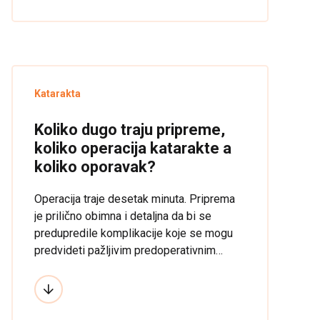
Katarakta
Koliko dugo traju pripreme,
koliko operacija katarakte a
koliko oporavak?
Operacija traje desetak minuta. Priprema
je prilično obimna i detaljna da bi se
predupredile komplikacije koje se mogu
predvideti pažljivim predoperativnim
pregledom. Oporavak zavisi od vrste
operativne tehnike i vrste anestezije koja
se koristi. U „LaserFocus-u” koristimo
ultrazvučno otklanjanje katarakte i