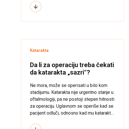
koja vrsta promena treba da se javljaju
očnom lekaru na svakih četiri ili šest
meseci.
Katarakta
Da li za operaciju treba čekati
da katarakta „sazri“?
Ne mora, može se operisati u bilo kom
stadijumu. Katarakta nije urgentno stanje u
oftalmologiji, pa ne postoji stepen hitnosti
za operaciju. Uglavnom se operiše kad se
pacijent odluči, odnosno kad mu katarakta
smeta u svakodnevnim aktivnostima:
čitanju, vožnji, gledanju televizije, šetnji.