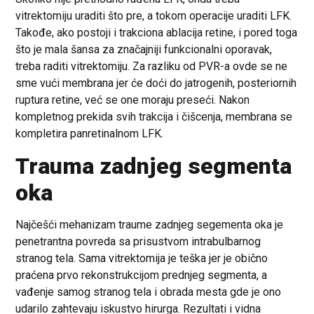
vitrektomiju uraditi što pre, a tokom operacije uraditi LFK.
Takođe, ako postoji i trakciona ablacija retine, i pored toga
što je mala šansa za značajniji funkcionalni oporavak,
treba raditi vitrektomiju. Za razliku od PVR-a ovde se ne
sme vući membrana jer će doći do jatrogenih, posteriornih
ruptura retine, već se one moraju preseći. Nakon
kompletnog prekida svih trakcija i čišcenja, membrana se
kompletira panretinalnom LFK.
Trauma zadnjeg segmenta
oka
Najčešći mehanizam traume zadnjeg segementa oka je
penetrantna povreda sa prisustvom intrabulbarnog
stranog tela. Sama vitrektomija je teška jer je obično
praćena prvo rekonstrukcijom prednjeg segmenta, a
vađenje samog stranog tela i obrada mesta gde je ono
udarilo zahtevaju iskustvo hirurga. Rezultati i vidna