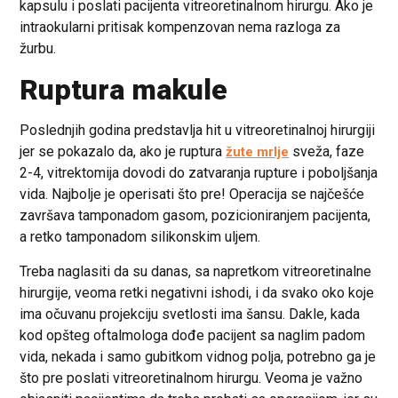
kapsulu i poslati pacijenta vitreoretinalnom hirurgu. Ako je
intraokularni pritisak kompenzovan nema razloga za
žurbu.
Ruptura makule
Poslednjih godina predstavlja hit u vitreoretinalnoj hirurgiji
jer se pokazalo da, ako je ruptura
sveža, faze
žute mrlje
2-4, vitrektomija dovodi do zatvaranja rupture i poboljšanja
vida. Najbolje je operisati što pre! Operacija se najčešće
završava tamponadom gasom, pozicioniranjem pacijenta,
a retko tamponadom silikonskim uljem.
Treba naglasiti da su danas, sa napretkom vitreoretinalne
hirurgije, veoma retki negativni ishodi, i da svako oko koje
ima očuvanu projekciju svetlosti ima šansu. Dakle, kada
kod opšteg oftalmologa dođe pacijent sa naglim padom
vida, nekada i samo gubitkom vidnog polja, potrebno ga je
što pre poslati vitreoretinalnom hirurgu. Veoma je važno