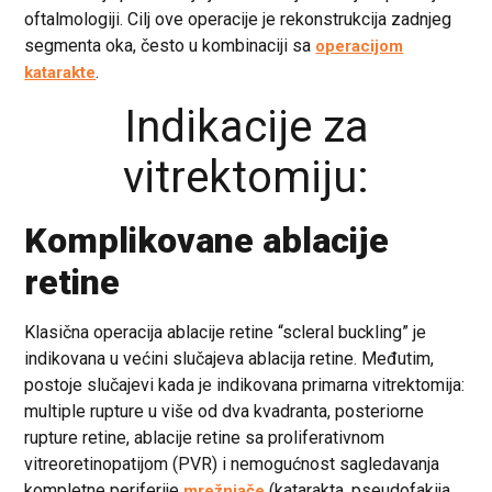
oftalmologiji. Cilj ove operacije je rekonstrukcija zadnjeg
segmenta oka, često u kombinaciji sa
operacijom
.
katarakte
Indikacije za
vitrektomiju:
Komplikovane ablacije
retine
Klasična operacija ablacije retine “scleral buckling” je
indikovana u većini slučajeva ablacija retine. Međutim,
postoje slučajevi kada je indikovana primarna vitrektomija:
multiple rupture u više od dva kvadranta, posteriorne
rupture retine, ablacije retine sa proliferativnom
vitreoretinopatijom (PVR) i nemogućnost sagledavanja
kompletne periferije
(katarakta, pseudofakija,
mrežnjače