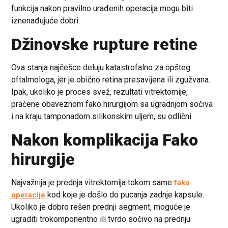
funkcija nakon pravilno urađenih operacija mogu biti
iznenađujuće dobri.
Džinovske rupture retine
Ova stanja najčešce deluju katastrofalno za opšteg
oftalmologa, jer je obično retina presavijena ili zgužvana.
Ipak, ukoliko je proces svež, rezultati vitrektomije,
praćene obaveznom fako hirurgijom sa ugradnjom sočiva
i na kraju tamponadom silikonskim uljem, su odlični.
Nakon komplikacija Fako
hirurgije
Najvažnija je prednja vitrektomija tokom same
fako
kod koje je došlo do pucanja zadnje kapsule.
operacije
Ukoliko je dobro rešen prednji segment, moguće je
ugraditi trokomponentno ili tvrdo sočivo na prednju