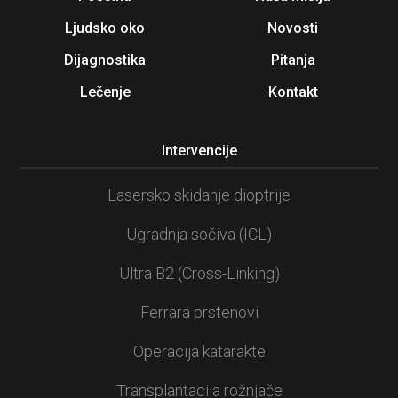
Ljudsko oko
Novosti
Dijagnostika
Pitanja
Lečenje
Kontakt
Intervencije
Lasersko skidanje dioptrije
Ugradnja sočiva (ICL)
Ultra B2 (Cross-Linking)
Ferrara prstenovi
Operacija katarakte
Transplantacija rožnjače