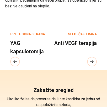
objasniti pacijentima da treba probati sa operacijom, jer su
bez nje osuđeni na slepilo.
PRETHODNA STRANA
SLEDEĆA STRANA
YAG
Anti VEGF terapija
kapsulotomija
Zakažite pregled
Ukoliko želite da proverite da li ste kandidat za jednu od
raspoloživih metoda,