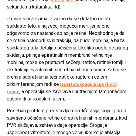
sekundarna katarakta, itd).
U ovim slučajevima je važno da se detaljno očisti
staklasto telo, u najvećoj mogućoj meri, jer je ono
odgovorno za nastanak ablacije retine. Neophodno je da
se retina oslobodi svih trakcija, da bude mobilna, a baza
staklastog tela detaljno očišćena. Ukoliko posle detaljnog
skidanja, pilinga epiretinalnih membrana retina nije
mobilna, može se pristupiti sečenju retine, retinektomiji i
ekstrakciji eventualnih subretinalnih membrana. Zatim se
drenira subretinalna tečnost oko ruptura i celom
cirkumferencijom radi se
laserfotokoagulacija (LFK)
, a operacija se završava unutrašnjom tamponadom
retine
gasom ili silikonskim uljem.
Poseban problem predstavlja reproliferacija, koja i pored
savršeno očišćene retine od epiretinalnih membrana, kod
PVR slučajeva, zahteva dalje operacije. Stoga je
uspešnost vitrektomije mnogo veća ukoliko je ablacija