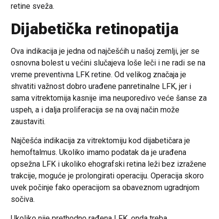
retine sveža.
Dijabetička retinopatija
Ova indikacija je jedna od najčešćih u našoj zemlji, jer se
osnovna bolest u većini slučajeva loše leči i ne radi se na
vreme preventivna LFK retine. Od velikog značaja je
shvatiti važnost dobro urađene panretinalne LFK, jer i
sama vitrektomija kasnije ima neuporedivo veće šanse za
uspeh, a i dalja proliferacija se na ovaj način može
zaustaviti.
Najčešća indikacija za vitrektomiju kod dijabetičara je
hemoftalmus. Ukoliko imamo podatak da je urađena
opsežna LFK i ukoliko ehografski retina leži bez izražene
trakcije, moguće je prolongirati operaciju. Operacija skoro
uvek počinje fako operacijom sa obaveznom ugradnjom
sočiva.
Ukoliko nije prethodno rađena LFK, onda treba