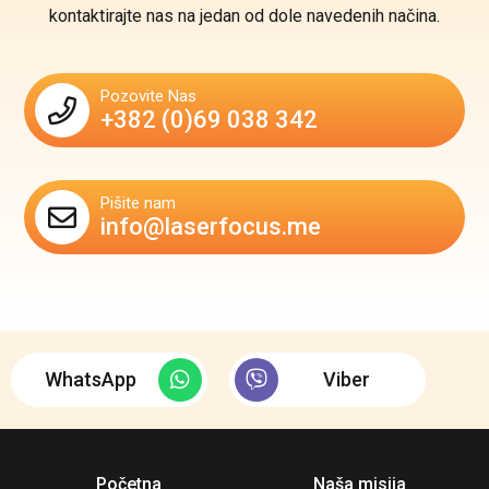
kontaktirajte nas na jedan od dole navedenih načina.
Pozovite Nas
+382 (0)69 038 342
Pišite nam
info@laserfocus.me
WhatsApp
Viber
Početna
Naša misija