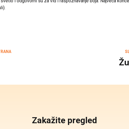
 svetlo i odgovorni su za vid i raspoznavanje boja. Najveća konce
li).
TRANA
S
Žu
Zakažite pregled