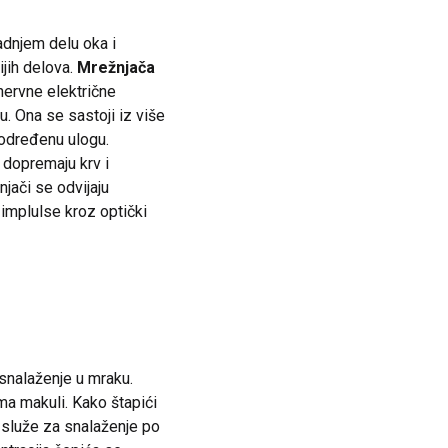
dnjem delu oka i
ijih delova.
Mrežnjača
nervne električne
. Ona se sastoji iz više
o određenu ulogu.
 dopremaju krv i
jači se odvijaju
 implulse kroz optički
a snalaženje u mraku.
ema makuli. Kako štapići
i služe za snalaženje po