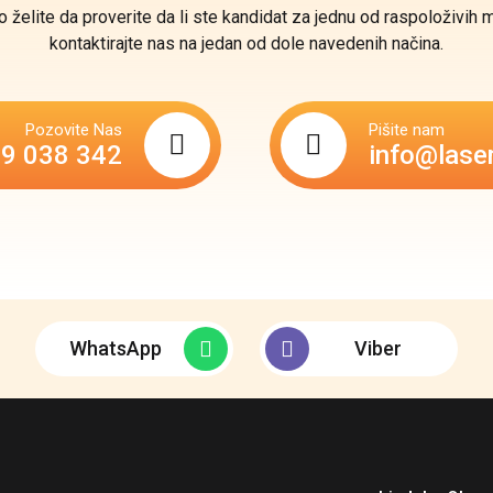
o želite da proverite da li ste kandidat za jednu od raspoloživih 
kontaktirajte nas na jedan od dole navedenih načina.
Pozovite Nas
Pišite nam
69 038 342
info@lase
WhatsApp
Viber