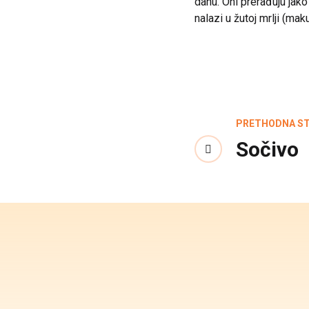
danu. Oni prerađuju jako
nalazi u žutoj mrlji (maku
PRETHODNA S
Sočivo