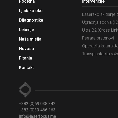
Početna
Intervencije
Ljudsko oko
Lasersko skidanje d
Dijagnostika
Ugradnja sočiva (IC
Lečenje
Ultra B2 (Cross-Link
Ferrara prstenovi
Naša misija
Operacija katarakt
Novosti
Transplantacija rož
Pitanja
Kontakt
+382 (0)69 038 342
+382 (0)33 466 163
info@laserfocus.me