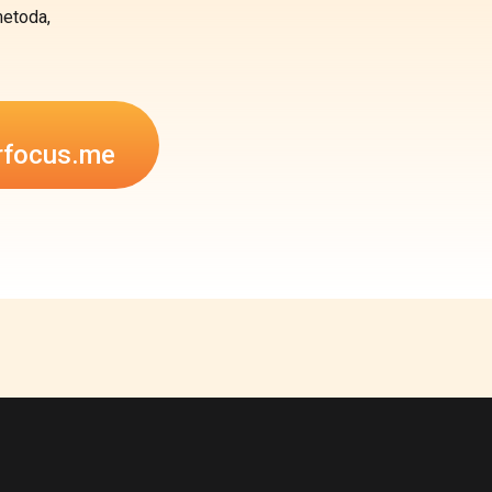
metoda,
rfocus.me