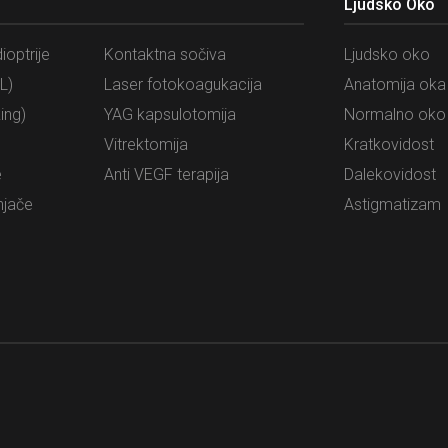
Ljudsko Oko
ioptrije
Kontaktna sočiva
Ljudsko oko
L)
Laser fotokoagukacija
Anatomija oka
ing)
YAG kapsulotomija
Normalno oko
Vitrektomija
Kratkovidost
e
Anti VEGF terapija
Dalekovidost
njače
Astigmatizam