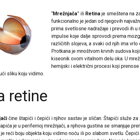
“
Mrežnjača
” ili
Retina
je smeštena na za
funkcionalno je jedan od njegovih najvažn
prima svetlosne nadražaje i prevodi ih u 
impulse koje dalje sprovodi prema mozgu
različitih slojeva, a svaki od njih ima vrl
Protkana je mnoštvom krvnih sudova koji
kiseonik ovom vitalnom delu oka. U mrežn
hemijski i električni procesi koji prenose
ći sliku koju vidimo.
a retine
ači
čine štapići i čepići i njihov sastav je sličan. Štapići služe z
apića je u perifernoj mrežnjači, a njihova gustina se smanjuje pr
 je reći boju objekta koju vidimo noću ili po slabom svetlu. Čepić