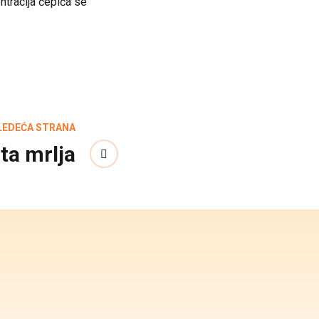
ntracija čepića se
LEDEĆA STRANA
ta mrlja