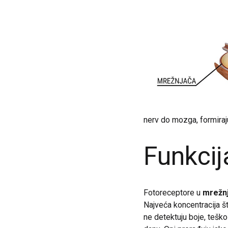
nerv do mozga, formiraju
Funkcij
Fotoreceptore u
mrežnj
Najveća koncentracija št
ne detektuju boje, teško