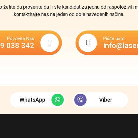
o želite da proverite da li ste kandidat za jednu od raspoloživih 
kontaktirajte nas na jedan od dole navedenih načina.
Pozovite Nas
Pišite nam
69 038 342
info@lase
WhatsApp
Viber