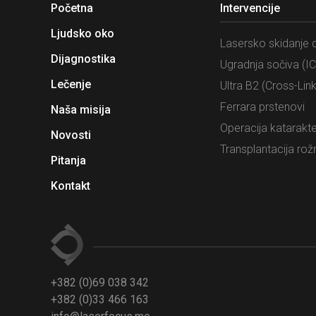
Početna
Intervencije
Ljudsko oko
Lasersko skidanje d
Dijagnostika
Ugradnja sočiva (IC
Lečenje
Ultra B2 (Cross-Link
Ferrara prstenovi
Naša misija
Operacija katarakt
Novosti
Transplantacija rož
Pitanja
Kontakt
+382 (0)69 038 342
+382 (0)33 466 163