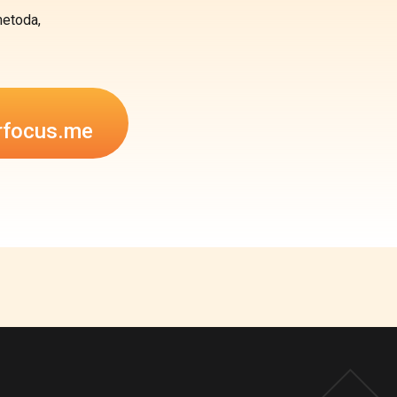
metoda,
rfocus.me