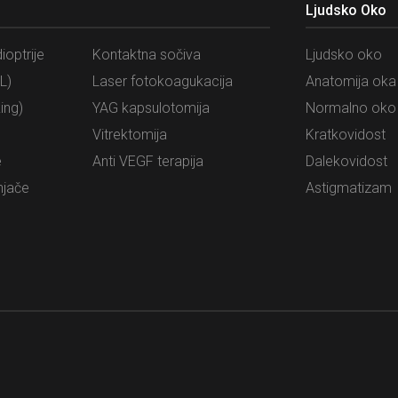
Ljudsko Oko
ioptrije
Kontaktna sočiva
Ljudsko oko
L)
Laser fotokoagukacija
Anatomija oka
ing)
YAG kapsulotomija
Normalno oko
Vitrektomija
Kratkovidost
e
Anti VEGF terapija
Dalekovidost
njače
Astigmatizam