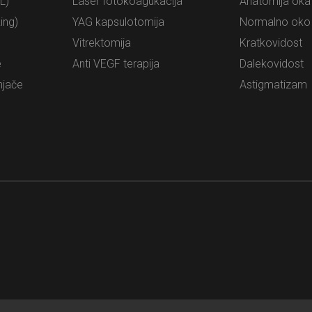
L)
Laser fotokoagukacija
Anatomija oka
ing)
YAG kapsulotomija
Normalno oko
Vitrektomija
Kratkovidost
e
Anti VEGF terapija
Dalekovidost
njače
Astigmatizam