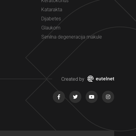
Keratokonus
Katarakta
Dijabetes
Glaukom
Senilna degeneracija makule
Created by