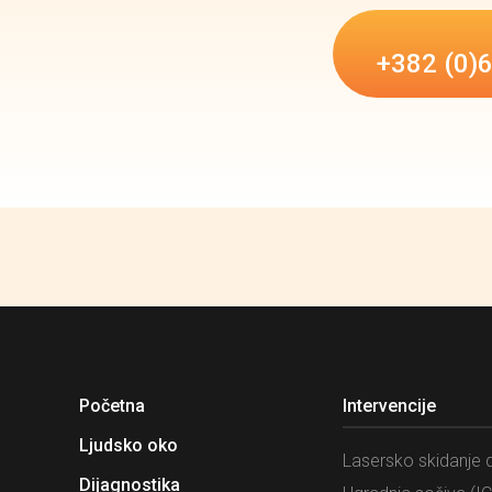
+382 (0)
Početna
Intervencije
Ljudsko oko
Lasersko skidanje d
Dijagnostika