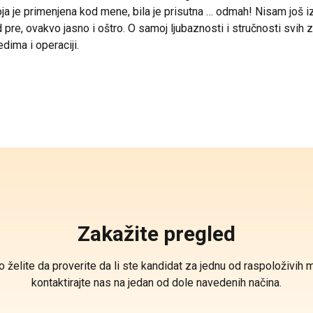
je primenjena kod mene, bila je prisutna … odmah! Nisam još izasa
re, ovakvo jasno i oštro. O samoj ljubaznosti i stručnosti svih z
dima i operaciji.
Zakažite pregled
o želite da proverite da li ste kandidat za jednu od raspoloživih 
kontaktirajte nas na jedan od dole navedenih načina.