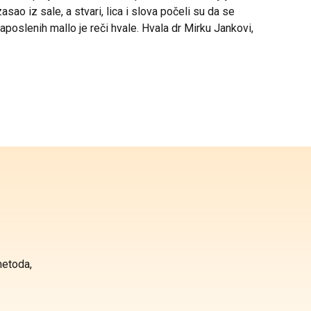
o iz sale, a stvari, lica i slova počeli su da se
aposlenih mallo je reči hvale. Hvala dr Mirku Jankovi,
metoda,