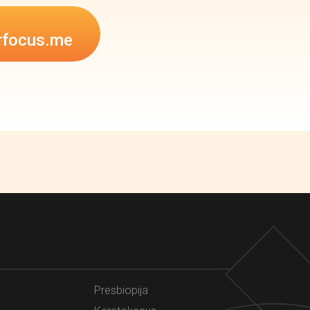
rfocus.me
Presbiopija