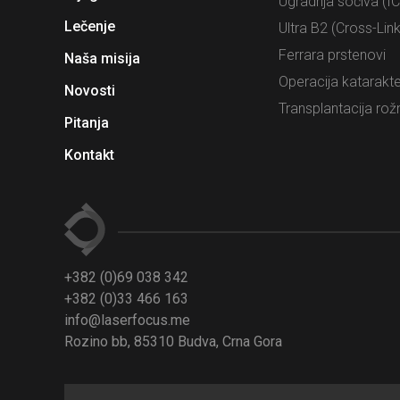
Ugradnja sočiva (IC
Lečenje
Ultra B2 (Cross-Link
Ferrara prstenovi
Naša misija
Operacija katarakt
Novosti
Transplantacija rož
Pitanja
Kontakt
+382 (0)69 038 342
+382 (0)33 466 163
info@laserfocus.me
Rozino bb, 85310 Budva, Crna Gora