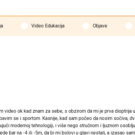
ja
Video Edukacija
Objave
m video ok kad znam za sebe, s obzirom da mi je prva dioptrija
bavim se i sportom. Kasnije, kad sam počeo da nosim sočiva, d
jujuči modernoj tehnologiji, i više nego stručnom i ljuznom osob
ar na -4 ili -5m, da bi mi bolovi u glavi nestali, a izasao sam s