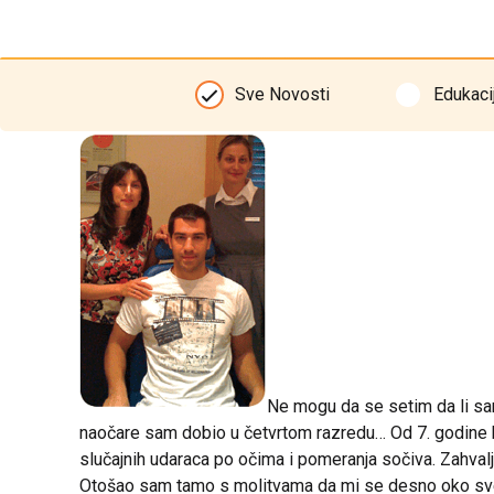
Sve Novosti
Edukaci
Ne mogu da se setim da li sa
naočare sam dobio u četvrtom razredu… Od 7. godine 
slučajnih udaraca po očima i pomeranja sočiva. Zahval
Otošao sam tamo s molitvama da mi se desno oko svede b