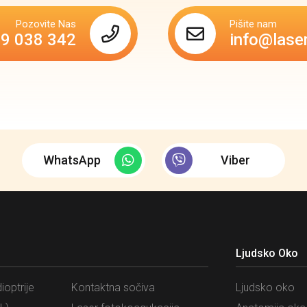
Pozovite Nas
Pišite nam
69 038 342
info@lase
WhatsApp
Viber
Ljudsko Oko
ioptrije
Kontaktna sočiva
Ljudsko oko