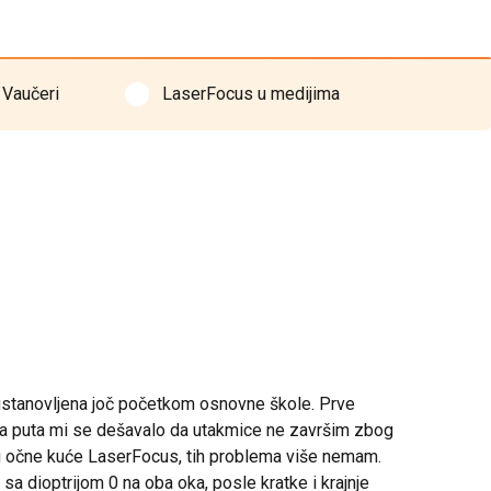
Vaučeri
LaserFocus u medijima
 ustanovljena joč početkom osnovne škole. Prve
va puta mi se dešavalo da utakmice ne završim zbog
lju očne kuće LaserFocus, tih problema više nemam.
a dioptrijom 0 na oba oka, posle kratke i krajnje