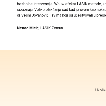
bezbolne intervencije. Wouw efekat LASIK metode, koja 
razaznaju. Veliko olakšanje sad kad je svem kao nekad p
dr Vesni Jovanović i svima koji su učestvovali u pregle
Nenad Micić
, LASIK Zemun
Ukolik