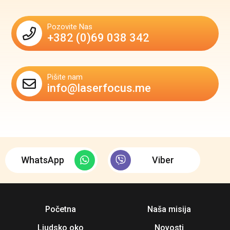
Pozovite Nas
+382 (0)69 038 342
Pišite nam
info@laserfocus.me
WhatsApp
Viber
Početna
Naša misija
Ljudsko oko
Novosti