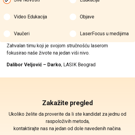
Video Edukacija
Objave
Vaučeri
LaserFocus u medijima
Zahvalan timu koji je svojom stručnošću laserom
fokusirao naše živote na jedan viši nivo.
Dalibor Veljović – Darko
, LASIK Beograd
Zakažite pregled
Ukoliko želite da proverite da li ste kandidat za jednu od
raspoloživih metoda,
kontaktirajte nas na jedan od dole navedenih načina.