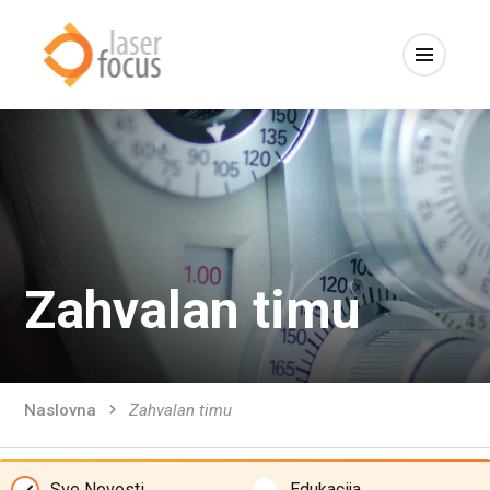
Zahvalan timu
Naslovna
Zahvalan timu
Sve Novosti
Edukacija