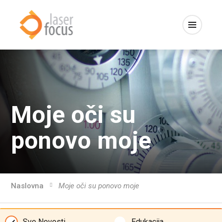
Moje oči su
ponovo moje
Naslovna
Moje oči su ponovo moje
Sve Novosti
Edukacija