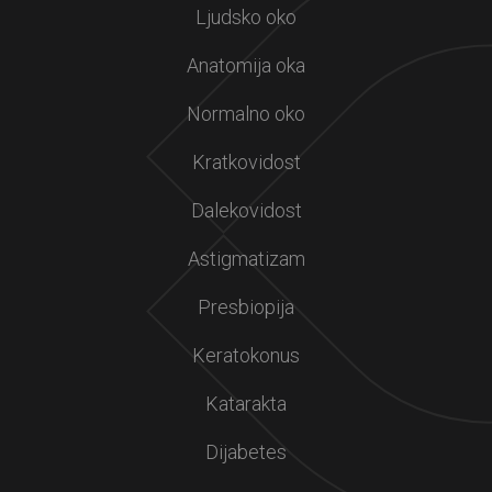
Ljudsko oko
Anatomija oka
Normalno oko
Kratkovidost
Dalekovidost
Astigmatizam
Presbiopija
Keratokonus
Katarakta
Dijabetes