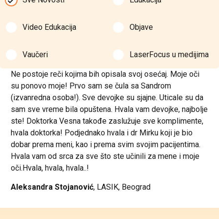
Video Edukacija
Objave
Vaučeri
LaserFocus u medijima
Ne postoje reči kojima bih opisala svoj osećaj. Moje oči
su ponovo moje! Prvo sam se čula sa Sandrom
(izvanredna osoba!). Sve devojke su sjajne. Uticale su da
sam sve vreme bila opuštena. Hvala vam devojke, najbolje
ste! Doktorka Vesna takođe zaslužuje sve komplimente,
hvala doktorka! Podjednako hvala i dr Mirku koji je bio
dobar prema meni, kao i prema svim svojim pacijentima.
Hvala vam od srca za sve što ste učinili za mene i moje
oči.Hvala, hvala, hvala..!
Aleksandra Stojanović
, LASIK, Beograd