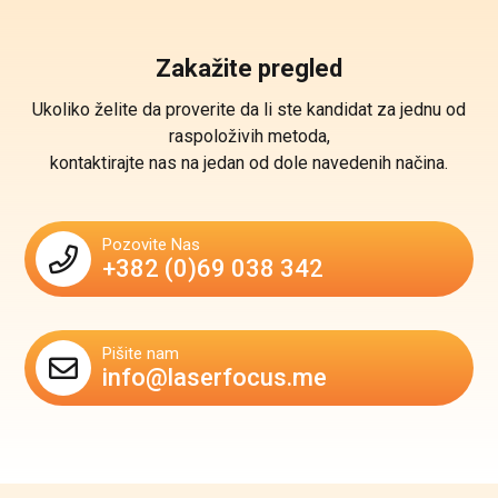
Zakažite pregled
Ukoliko želite da proverite da li ste kandidat za jednu od
raspoloživih metoda,
kontaktirajte nas na jedan od dole navedenih načina.
Pozovite Nas
+382 (0)69 038 342
Pišite nam
info@laserfocus.me