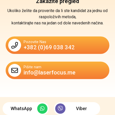
Zakažite pregled
Ukoliko želite da proverite da li ste kandidat za jednu od
raspoloživih metoda,
kontaktirajte nas na jedan od dole navedenih načina.
Pozovite Nas
+382 (0)69 038 342
Pišite nam
info@laserfocus.me
WhatsApp
Viber