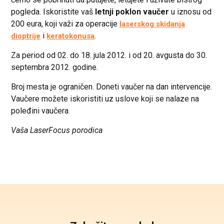
pogleda. Iskoristite vaš
letnji poklon vaučer
u iznosu od
200 eura, koji važi za operacije
laserskog skidanja
i
.
dioptrije
keratokonusa
Za period od 02. do 18. jula 2012. i od 20. avgusta do 30.
septembra 2012. godine.
Broj mesta je ograničen. Doneti vaučer na dan intervencije.
Vaučere možete iskoristiti uz uslove koji se nalaze na
poleđini vaučera.
Vaša LaserFocus porodica