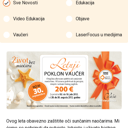
Sve Novosti
Edukacija
Video Edukacija
Objave
Vaučeri
LaserFocus u medijima
Ovog leta obavezno zaštitite oči sunčanim naočarima. Mi
ćemo se pobrinuti da putujete, letujete i uživate bistrog