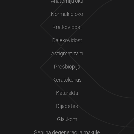
Anatomija oka
Normalno oko
Kratkovidost
Dalekovidost
Astigmatizam
Presbiopija
Keratokonus
Katarakta
Dijabetes
Glaukom
Senilna degeneracija makule