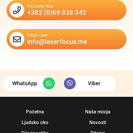
Pozovite Nas
+382 (0)69 038 342
Pišite nam
info@laserfocus.me
WhatsApp
Viber
Početna
Naša misija
Ljudsko oko
Novosti