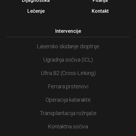
Dijagnostika
Pitanja
Lečenje
Kontakt
Intervencije
Lasersko skidanje dioptrije
Ugradnja sočiva (ICL)
Ultra B2 (Cross-Linking)
Ferrara prstenovi
Operacija katarakte
Transplantacija rožnjače
Kontaktna sočiva