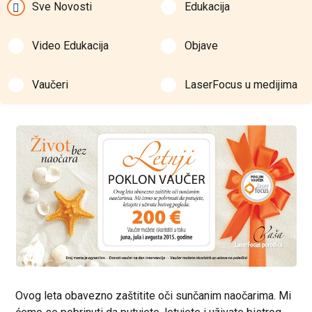
Sve Novosti
Edukacija
Video Edukacija
Objave
Vaučeri
LaserFocus u medijima
Ovog leta obavezno zaštitite oči sunčanim naočarima. Mi