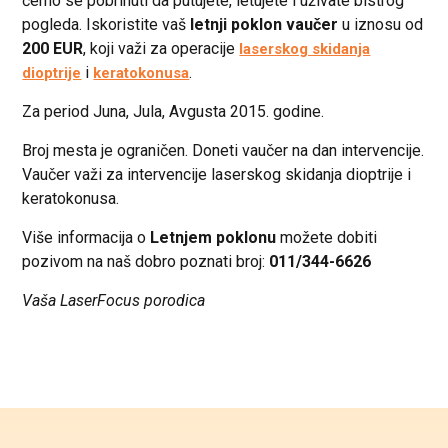
ćemo se pobrinuti da putujete, letujete i uživate bistrog
pogleda. Iskoristite vaš
letnji poklon vaučer
u iznosu od
200 EUR
, koji važi za operacije
laserskog skidanja
i
.
dioptrije
keratokonusa
Za period Juna, Jula, Avgusta 2015. godine.
Broj mesta je ograničen. Doneti vaučer na dan intervencije.
Vaučer važi za intervencije laserskog skidanja dioptrije i
keratokonusa.
Više informacija o
Letnjem poklonu
možete dobiti
pozivom na naš dobro poznati broj:
011/344-6626
Vaša LaserFocus porodica