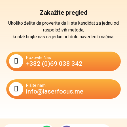
Zakažite pregled
Ukoliko želite da proverite da li ste kandidat za jednu od
raspoloživih metoda,
kontaktirajte nas na jedan od dole navedenih načina.
Pozovite Nas
+382 (0)69 038 342
Pišite nam
info@laserfocus.me