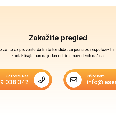
Zakažite pregled
o želite da proverite da li ste kandidat za jednu od raspoloživih 
kontaktirajte nas na jedan od dole navedenih načina.
Pozovite Nas
Pišite nam
69 038 342
info@lase