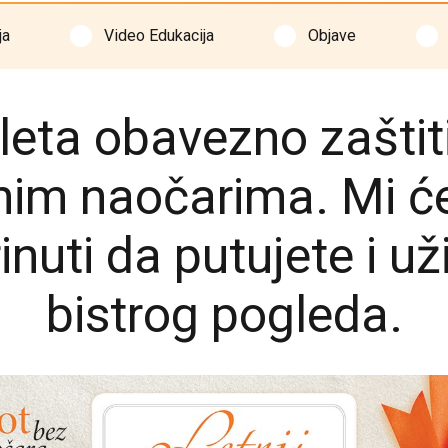
ja
Video Edukacija
Objave
leta obavezno zaštiti
nim naočarima. Mi ć
inuti da putujete i už
bistrog pogleda.