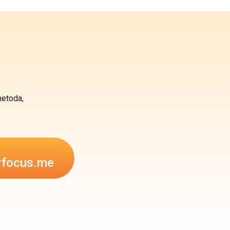
metoda,
rfocus.me