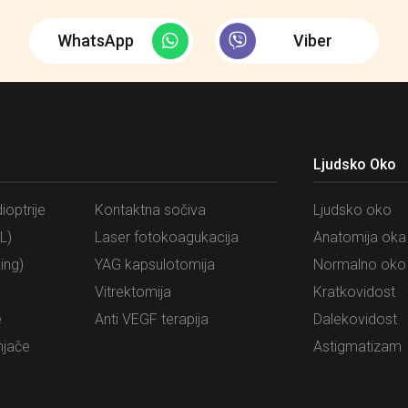
WhatsApp
Viber
Ljudsko Oko
ioptrije
Kontaktna sočiva
Ljudsko oko
L)
Laser fotokoagukacija
Anatomija oka
ing)
YAG kapsulotomija
Normalno oko
Vitrektomija
Kratkovidost
e
Anti VEGF terapija
Dalekovidost
njače
Astigmatizam