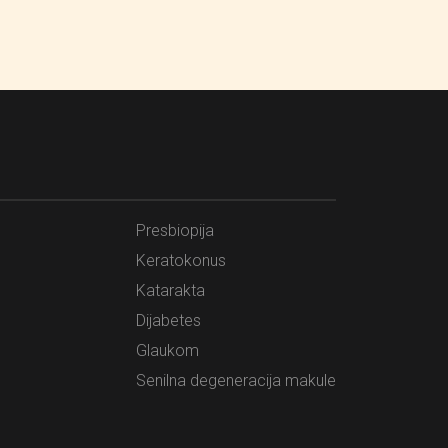
Presbiopija
Keratokonus
Katarakta
Dijabetes
Glaukom
Senilna degeneracija makule