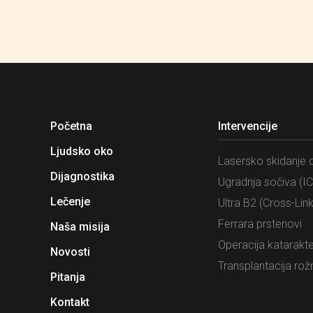
Početna
Intervencije
Ljudsko oko
Lasersko skidanje d
Dijagnostika
Ugradnja sočiva (IC
Lečenje
Ultra B2 (Cross-Link
Ferrara prstenovi
Naša misija
Operacija katarakt
Novosti
Transplantacija rož
Pitanja
Kontakt