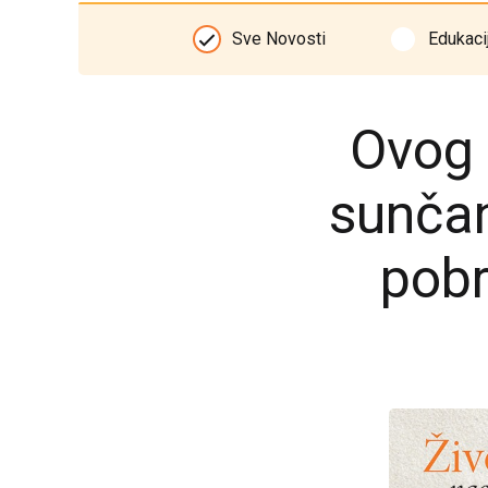
Sve Novosti
Edukaci
Ovog 
sunča
pobr