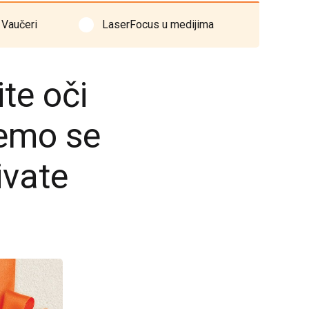
Vaučeri
LaserFocus u medijima
te oči
emo se
ivate