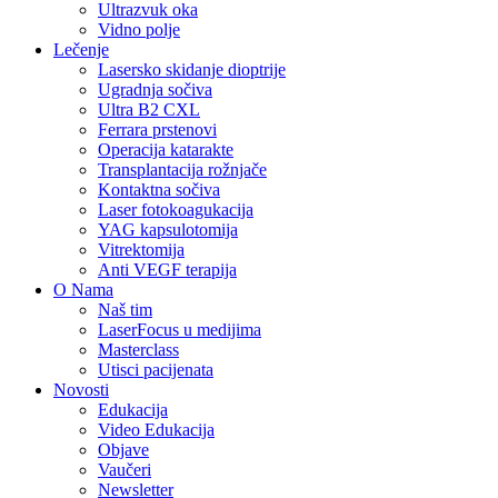
Ultrazvuk oka
Vidno polje
Lečenje
Lasersko skidanje dioptrije
Ugradnja sočiva
Ultra B2 CXL
Ferrara prstenovi
Operacija katarakte
Transplantacija rožnjače
Kontaktna sočiva
Laser fotokoagukacija
YAG kapsulotomija
Vitrektomija
Anti VEGF terapija
O Nama
Naš tim
LaserFocus u medijima
Masterclass
Utisci pacijenata
Novosti
Edukacija
Video Edukacija
Objave
Vaučeri
Newsletter