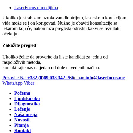
LaserFocus u medijima
Ukoliko je strabizam uzrokovan dioptrijom, laserskom korekcijom
vida može se i on korigovati. Nužno je obaviti konsultacije sa
lekarom koji će, nakon niza pregleda odrediti kakvi se rezultati
očekuju.
Zakažite pregled
Ukoliko želite da proverite da li ste kandidat za jednu od
raspoloživih metoda,
kontaktirajte nas na jedan od dole navedenih načina.
Pozovite Nas
+382 (0)69 038 342
Pišite nam
info@laserfocus.me
WhatsApp
Viber
Početna
Ljudsko oko
Dijagnostika
Lečenje
Naša misija
Novosti
Pitanja
Kontakt