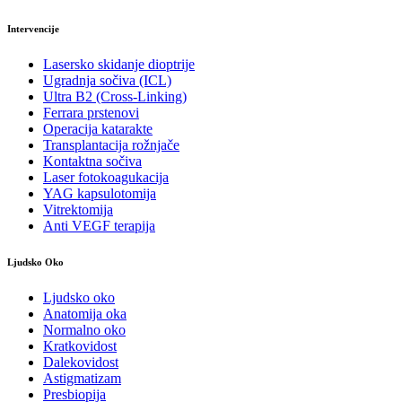
Intervencije
Lasersko skidanje dioptrije
Ugradnja sočiva (ICL)
Ultra B2 (Cross-Linking)
Ferrara prstenovi
Operacija katarakte
Transplantacija rožnjače
Kontaktna sočiva
Laser fotokoagukacija
YAG kapsulotomija
Vitrektomija
Anti VEGF terapija
Ljudsko Oko
Ljudsko oko
Anatomija oka
Normalno oko
Kratkovidost
Dalekovidost
Astigmatizam
Presbiopija