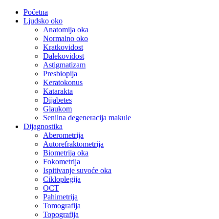
Početna
Ljudsko oko
Anatomija oka
Normalno oko
Kratkovidost
Dalekovidost
Astigmatizam
Presbiopija
Keratokonus
Katarakta
Dijabetes
Glaukom
Senilna degeneracija makule
Dijagnostika
Aberometrija
Autorefraktometrija
Biometrija oka
Fokometrija
Ispitivanje suvoće oka
Cikloplegija
OCT
Pahimetrija
Tomografija
Topografija