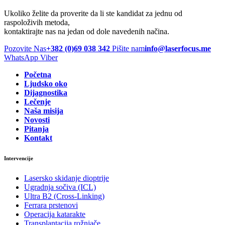
Ukoliko želite da proverite da li ste kandidat za jednu od
raspoloživih metoda,
kontaktirajte nas na jedan od dole navedenih načina.
Pozovite Nas
+382 (0)69 038 342
Pišite nam
info@laserfocus.me
WhatsApp
Viber
Početna
Ljudsko oko
Dijagnostika
Lečenje
Naša misija
Novosti
Pitanja
Kontakt
Intervencije
Lasersko skidanje dioptrije
Ugradnja sočiva (ICL)
Ultra B2 (Cross-Linking)
Ferrara prstenovi
Operacija katarakte
Transplantacija rožnjače