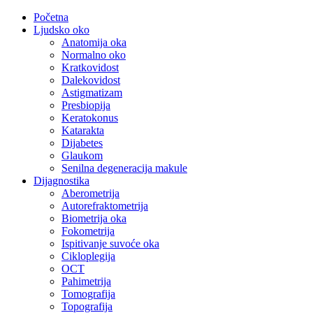
Početna
Ljudsko oko
Anatomija oka
Normalno oko
Kratkovidost
Dalekovidost
Astigmatizam
Presbiopija
Keratokonus
Katarakta
Dijabetes
Glaukom
Senilna degeneracija makule
Dijagnostika
Aberometrija
Autorefraktometrija
Biometrija oka
Fokometrija
Ispitivanje suvoće oka
Cikloplegija
OCT
Pahimetrija
Tomografija
Topografija