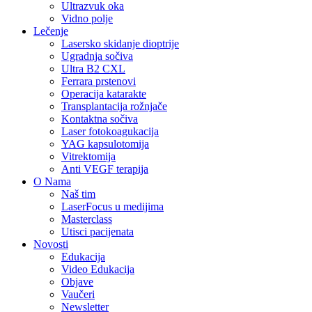
Ultrazvuk oka
Vidno polje
Lečenje
Lasersko skidanje dioptrije
Ugradnja sočiva
Ultra B2 CXL
Ferrara prstenovi
Operacija katarakte
Transplantacija rožnjače
Kontaktna sočiva
Laser fotokoagukacija
YAG kapsulotomija
Vitrektomija
Anti VEGF terapija
O Nama
Naš tim
LaserFocus u medijima
Masterclass
Utisci pacijenata
Novosti
Edukacija
Video Edukacija
Objave
Vaučeri
Newsletter