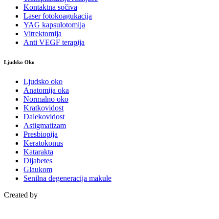
Kontaktna sočiva
Laser fotokoagukacija
YAG kapsulotomija
Vitrektomija
Anti VEGF terapija
Ljudsko Oko
Ljudsko oko
Anatomija oka
Normalno oko
Kratkovidost
Dalekovidost
Astigmatizam
Presbiopija
Keratokonus
Katarakta
Dijabetes
Glaukom
Senilna degeneracija makule
Created by