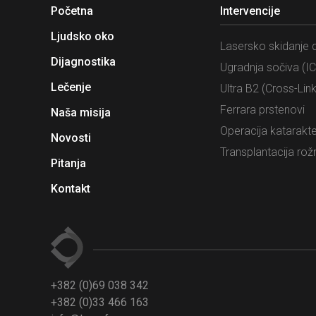
Početna
Intervencije
Ljudsko oko
Lasersko skidanje d
Dijagnostika
Ugradnja sočiva (IC
Lečenje
Ultra B2 (Cross-Link
Ferrara prstenovi
Naša misija
Operacija katarakt
Novosti
Transplantacija rož
Pitanja
Kontakt
+382 (0)69 038 342
+382 (0)33 466 163