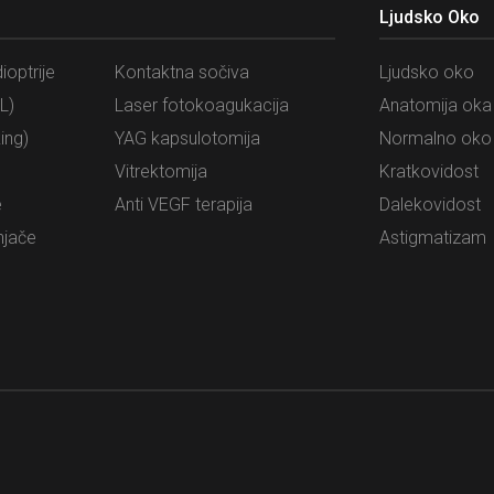
Ljudsko Oko
ioptrije
Kontaktna sočiva
Ljudsko oko
L)
Laser fotokoagukacija
Anatomija oka
ing)
YAG kapsulotomija
Normalno oko
Vitrektomija
Kratkovidost
e
Anti VEGF terapija
Dalekovidost
njače
Astigmatizam