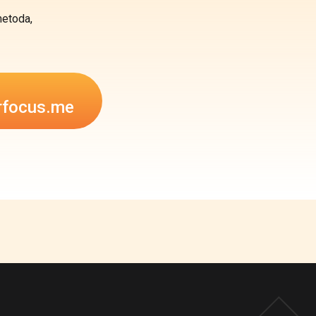
metoda,
rfocus.me