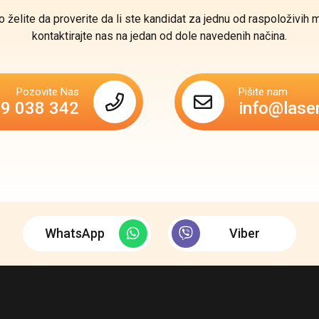
o želite da proverite da li ste kandidat za jednu od raspoloživih 
kontaktirajte nas na jedan od dole navedenih načina.
Pozovite Nas
Pišite nam
69 038 342
info@lase
WhatsApp
Viber